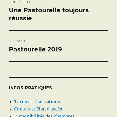
PRÉCÉDENT
de
Une Pastourelle toujours
Article
précédent :
réussie
l’article
SUIVANT
Pastourelle 2019
Article
suivant :
INFOS PRATIQUES
Tarifs et réservations
Contact et Plan d’accès
Disponibilités des chambres