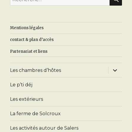
pour
:
Mentions légales
contact & plan d’accès
Partenariat et liens
ouvrir
Les chambres d’hôtes
le
sous-
menu
Le p’ti déj
Les extérieurs
La ferme de Solcroux
Les activités autour de Salers