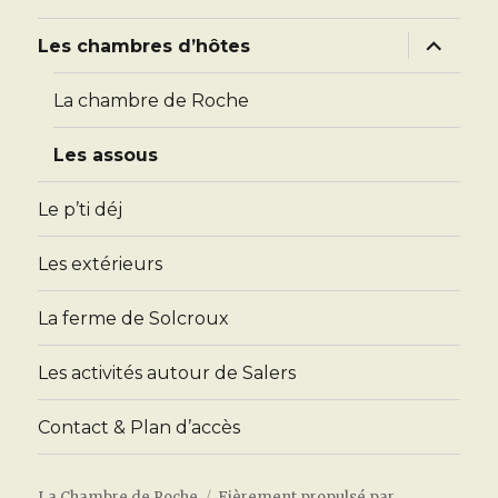
ouvrir
Les chambres d’hôtes
le
sous-
menu
La chambre de Roche
Les assous
Le p’ti déj
Les extérieurs
La ferme de Solcroux
Les activités autour de Salers
Contact & Plan d’accès
La Chambre de Roche
Fièrement propulsé par