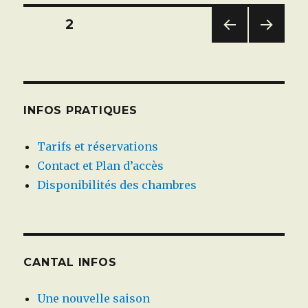
Navigation
PAGE
2
PAG
PAG
des
E
E
PRÉC
SUIV
articles
ÉDE
ANT
NTE
E
INFOS PRATIQUES
Tarifs et réservations
Contact et Plan d’accès
Disponibilités des chambres
CANTAL INFOS
Une nouvelle saison