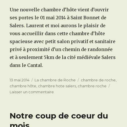
Une nouvelle chambre d’hôte vient d’ouvrir
ses portes le 01 mai 2014 à Saint Bonnet de
Salers. Laurent et moi aurons le plaisir de
vous accueillir dans cette chambre d’hôte
spacieuse avec petit salon privatif et sanitaire
privé à proximité d’un chemin de randonnée
et à seulement 5km de la cité médiévale Salers
dans le Cantal.
Publié
Catégories
Étiquettes
13 mai 2014
La chambre de Roche
chambre de roche
,
le
chambre hôte
,
chambre hote salers
,
chambre roche
sur
Laisser un commentaire
Bienvenue
à
la
Notre coup de coeur du
Chambre
de
mois