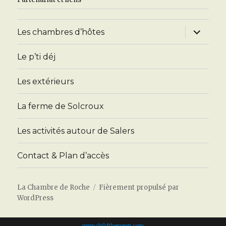
ouvrir
Les chambres d’hôtes
le
sous-
menu
Le p’ti déj
Les extérieurs
La ferme de Solcroux
Les activités autour de Salers
Contact & Plan d’accès
La Chambre de Roche
Fièrement propulsé par
WordPress
www.childthemewp.com