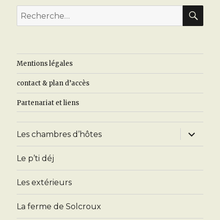
REC
Recherche
pour
:
Mentions légales
contact & plan d’accès
Partenariat et liens
ouvrir
Les chambres d’hôtes
le
sous-
menu
Le p’ti déj
Les extérieurs
La ferme de Solcroux